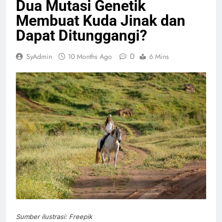
Dua Mutasi Genetik
Membuat Kuda Jinak dan
Dapat Ditunggangi?
0
SyAdmin
10 Months Ago
6 Mins
Sumber ilustrasi: Freepik