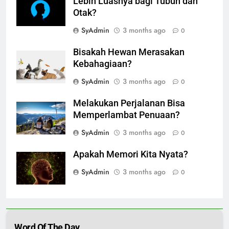
Lebih Luasnya bagi Tubuh dan
Otak?
SyAdmin
3 months ago
0
Bisakah Hewan Merasakan
Kebahagiaan?
SyAdmin
3 months ago
0
Melakukan Perjalanan Bisa
Memperlambat Penuaan?
SyAdmin
3 months ago
0
Apakah Memori Kita Nyata?
SyAdmin
3 months ago
0
Word Of The Day