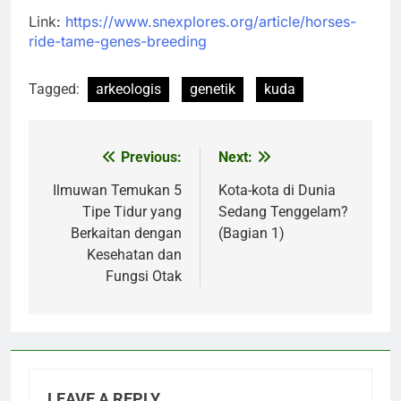
Link:
https://www.snexplores.org/article/horses-
ride-tame-genes-breeding
Tagged:
arkeologis
genetik
kuda
Previous:
Next:
Post
navigation
Ilmuwan Temukan 5
Kota-kota di Dunia
Tipe Tidur yang
Sedang Tenggelam?
Berkaitan dengan
(Bagian 1)
Kesehatan dan
Fungsi Otak
LEAVE A REPLY