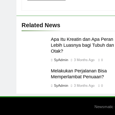
Related News
Apa Itu Kreatin dan Apa Peran
Lebih Luasnya bagi Tubuh dan
Otak?
SyAdmin
3 Months Ago
0
Melakukan Perjalanan Bisa
Memperlambat Penuaan?
SyAdmin
3 Months Ago
0
Newsmatic 