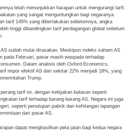
mnya telah menunjukkan harapan untuk mengurangi tarif,
katan yang sangat menguntungkan bagi negaranya.
kan tarif 145% yang diberlakukan sebelumnya, angka
lebih tinggi dibandingkan tarif perdagangan global sebelum
%.
an AS sudah mulai dirasakan. Meskipun indeks saham AS
kan pada Februari, pasar masih waspada terhadap
 konsumen. Dalam analisis oleh Oxford Economics,
rif impor efektif AS dari sekitar 22% menjadi 18%, yang
pemerintahan Trump.
perang tarif ini, dengan kebijakan balasan seperti
gkatan tarif terhadap barang-barang AS. Negara ini juga
ri, seperti penutupan pabrik dan kehilangan lapangan
rmintaan dari pasar AS.
arapan dapat menghasilkan peta jalan bagi kedua negara