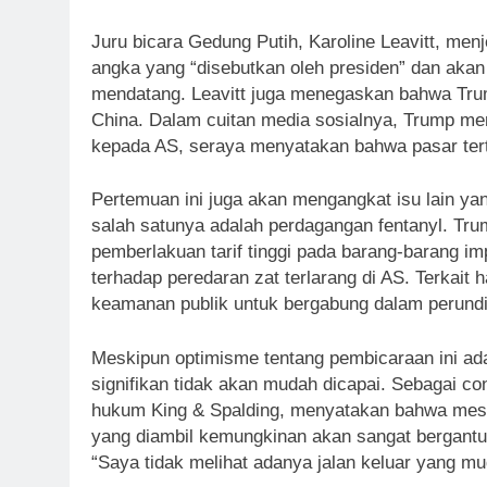
Juru bicara Gedung Putih, Karoline Leavitt, m
angka yang “disebutkan oleh presiden” dan akan 
mendatang. Leavitt juga menegaskan bahwa Trump
China. Dalam cuitan media sosialnya, Trump m
kepada AS, seraya menyatakan bahwa pasar tertut
Pertemuan ini juga akan mengangkat isu lain ya
salah satunya adalah perdagangan fentanyl. Tru
pemberlakuan tarif tinggi pada barang-barang im
terhadap peredaran zat terlarang di AS. Terkait h
keamanan publik untuk bergabung dalam perund
Meskipun optimisme tentang pembicaraan ini ad
signifikan tidak akan mudah dicapai. Sebagai co
hukum King & Spalding, menyatakan bahwa mesk
yang diambil kemungkinan akan sangat bergant
“Saya tidak melihat adanya jalan keluar yang mu