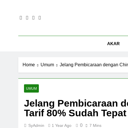
Skip
to
content
AKAR
Home
Umum
Jelang Pembicaraan dengan China
UMUM
Jelang Pembicaraan d
Tarif 80% Sudah Tepat
0
SyAdmin
1 Year Ago
7 Mins