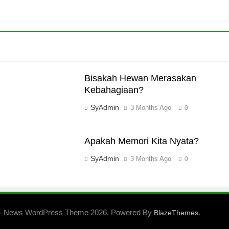
Bisakah Hewan Merasakan
Kebahagiaan?
SyAdmin
3 Months Ago
0
Apakah Memori Kita Nyata?
SyAdmin
3 Months Ago
0
- News WordPress Theme 2026. Powered By
.
BlazeThemes