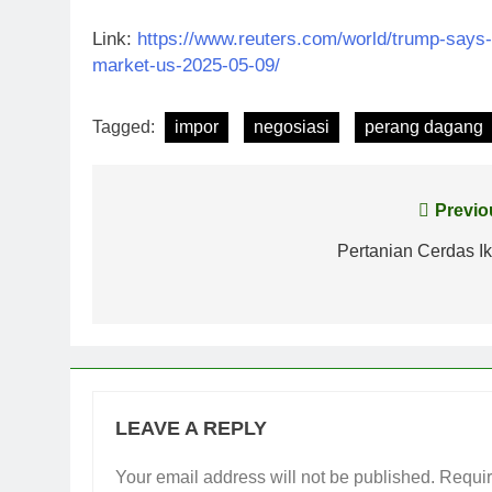
Link:
https://www.reuters.com/world/trump-says-
market-us-2025-05-09/
Tagged:
impor
negosiasi
perang dagang
Post
Previo
navigation
Pertanian Cerdas Ik
LEAVE A REPLY
Your email address will not be published.
Requir