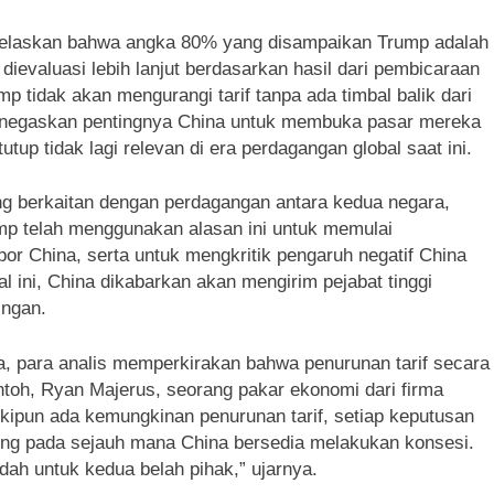
enjelaskan bahwa angka 80% yang disampaikan Trump adalah
dievaluasi lebih lanjut berdasarkan hasil dari pembicaraan
 tidak akan mengurangi tarif tanpa ada timbal balik dari
enegaskan pentingnya China untuk membuka pasar mereka
up tidak lagi relevan di era perdagangan global saat ini.
ng berkaitan dengan perdagangan antara kedua negara,
mp telah menggunakan alasan ini untuk memulai
por China, serta untuk mengkritik pengaruh negatif China
al ini, China dikabarkan akan mengirim pejabat tinggi
ingan.
a, para analis memperkirakan bahwa penurunan tarif secara
ntoh, Ryan Majerus, seorang pakar ekonomi dari firma
ipun ada kemungkinan penurunan tarif, setiap keputusan
ung pada sejauh mana China bersedia melakukan konsesi.
dah untuk kedua belah pihak,” ujarnya.