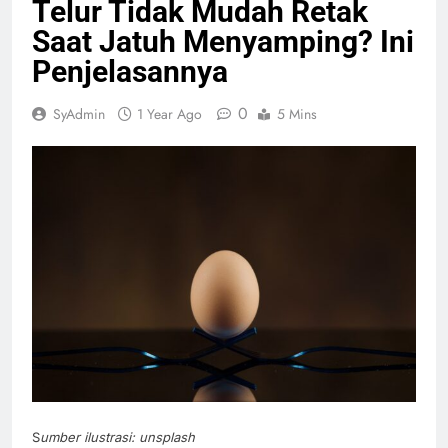
Telur Tidak Mudah Retak
Saat Jatuh Menyamping? Ini
Penjelasannya
0
SyAdmin
1 Year Ago
5 Mins
S
umber ilustrasi: unsplash