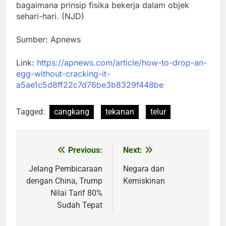
bagaimana prinsip fisika bekerja dalam objek
sehari-hari. (NJD)
Sumber: Apnews
Link:
https://apnews.com/article/how-to-drop-an-
egg-without-cracking-it-
a5ae1c5d8ff22c7d76be3b8329f448be
Tagged:
cangkang
tekanan
telur
Previous:
Next:
Post
navigation
Jelang Pembicaraan
Negara dan
dengan China, Trump
Kemiskinan
Nilai Tarif 80%
Sudah Tepat