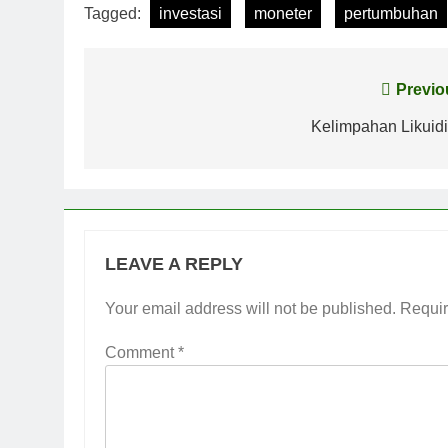
Tagged:
investasi
moneter
pertumbuhan
Post
Previo
navigation
Kelimpahan Likuidi
LEAVE A REPLY
Your email address will not be published.
Requir
Comment
*