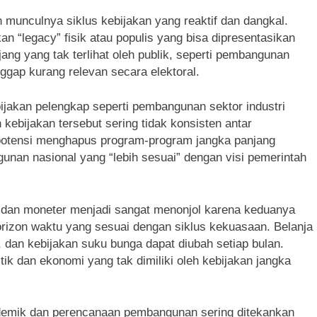
ah munculnya siklus kebijakan yang reaktif dan dangkal.
n “legacy” fisik atau populis yang bisa dipresentasikan
ng yang tak terlihat oleh publik, seperti pembangunan
nggap kurang relevan secara elektoral.
jakan pelengkap seperti pembangunan sektor industri
h kebijakan tersebut sering tidak konsisten antar
rpotensi menghapus program-program jangka panjang
unan nasional yang “lebih sesuai” dengan visi pemerintah
al dan moneter menjadi sangat menonjol karena keduanya
zon waktu yang sesuai dengan siklus kekuasaan. Belanja
 dan kebijakan suku bunga dapat diubah setiap bulan.
itik dan ekonomi yang tak dimiliki oleh kebijakan jangka
ademik dan perencanaan pembangunan sering ditekankan