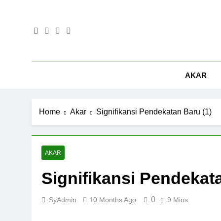
Skip
to
content
AKAR
Home
Akar
Signifikansi Pendekatan Baru (1)
AKAR
Signifikansi Pendekata
0
SyAdmin
10 Months Ago
9 Mins