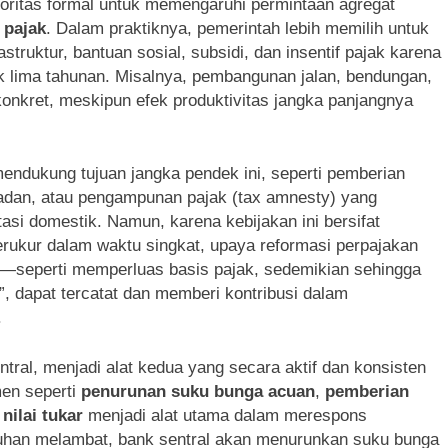
otoritas formal untuk memengaruhi permintaan agregat
 pajak
. Dalam praktiknya, pemerintah lebih memilih untuk
truktur, bantuan sosial, subsidi, dan insentif pajak karena
k lima tahunan. Misalnya, pembangunan jalan, bendungan,
konkret, meskipun efek produktivitas jangka panjangnya
endukung tujuan jangka pendek ini, seperti pemberian
adan, atau pengampunan pajak (tax amnesty) yang
si domestik. Namun, karena kebijakan ini bersifat
terukur dalam waktu singkat, upaya reformasi perpajakan
—seperti memperluas basis pajak, sedemikian sehingga
, dapat tercatat dan memberi kontribusi dalam
.
ntral, menjadi alat kedua yang secara aktif dan konsisten
men seperti
penurunan suku bunga acuan
,
pemberian
 nilai tukar
menjadi alat utama dalam merespons
buhan melambat, bank sentral akan menurunkan suku bunga