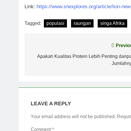
Link:
https://www.snexplores.org/article/lion-ne
Tagged:
populasi
raungan
singa Afrika
Post
Previo
navigation
Apakah Kualitas Protein Lebih Penting darip
Jumlahn
LEAVE A REPLY
Your email address will not be published.
Requir
Comment
*