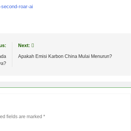
w-second-roar-ai
us:
Next:
ada
Apakah Emisi Karbon China Mulai Menurun?
ya?
ed fields are marked
*