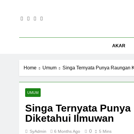
Skip
to
content
AKAR
Home
Umum
Singa Ternyata Punya Raungan K
UMUM
Singa Ternyata Punya
Diketahui Ilmuwan
0
SyAdmin
6 Months Ago
5 Mins