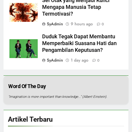
Sel Otak yang Menjadi Kunci
Mengapa Manusia Tetap
Termotivasi?
SyAdmin
9 hours ago
0
Duduk Tegak Dapat Membantu
Memperbaiki Suasana Hati dan
Pengambilan Keputusan?
SyAdmin
1 day ago
0
Word Of The Day
"Imagination is more important than knowledge..." (Albert Einstein).
Artikel Terbaru