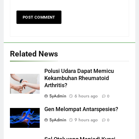
Related News
Polusi Udara Dapat Memicu
Kekambuhan Rheumatoid
Arthritis?
SyAdmin
6 hours ago
0
Gen Melompat Antarspesies?
SyAdmin
9 hours ago
0