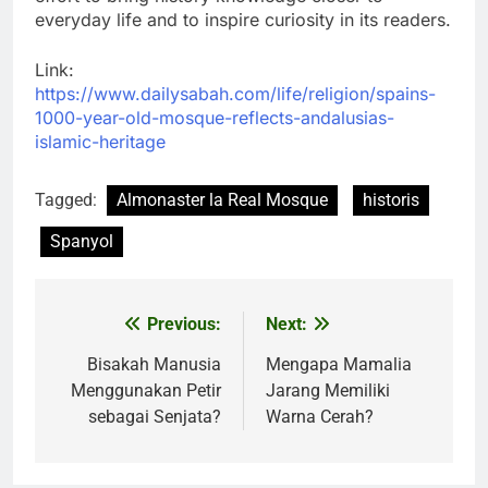
everyday life and to inspire curiosity in its readers.
Link:
https://www.dailysabah.com/life/religion/spains-
1000-year-old-mosque-reflects-andalusias-
islamic-heritage
Tagged:
Almonaster la Real Mosque
historis
Spanyol
Previous:
Next:
Post
navigation
Bisakah Manusia
Mengapa Mamalia
Menggunakan Petir
Jarang Memiliki
sebagai Senjata?
Warna Cerah?