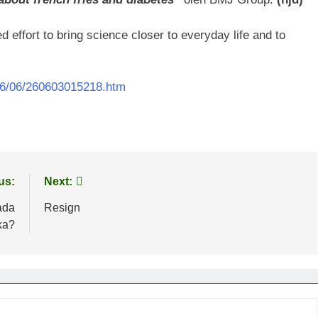
d effort to bring science closer to everyday life and to
26/06/260603015218.htm
us:
Next:
ada
Resign
ka?