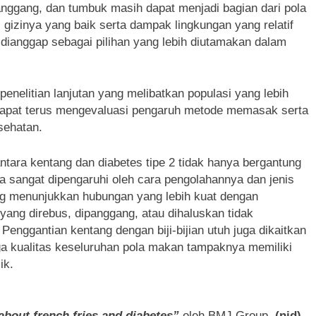
panggang, dan tumbuk masih dapat menjadi bagian dari pola
 gizinya yang baik serta dampak lingkungan yang relatif
p dianggap sebagai pilihan yang lebih diutamakan dalam
penelitian lanjutan yang melibatkan populasi yang lebih
 dapat terus mengevaluasi pengaruh metode memasak serta
sehatan.
ara kentang dan diabetes tipe 2 tidak hanya bergantung
a sangat dipengaruhi oleh cara pengolahannya dan jenis
g menunjukkan hubungan yang lebih kuat dengan
yang direbus, dipanggang, atau dihaluskan tidak
Penggantian kentang dengan biji-bijian utuh juga dikaitkan
gga kualitas keseluruhan pola makan tampaknya memiliki
ik.
about french fries and diabetes”
oleh BMJ Group.
(njd)