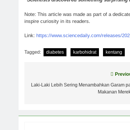
Note: This article was made as part of a dedicate
inspire curiosity in its readers.
Link:
https://www.sciencedaily.com/releases/20
Tagged:
diabetes
karbohidrat
kentang
Post
Previo
navigation
Laki-Laki Lebih Sering Menambahkan Garam p
Makanan Mere