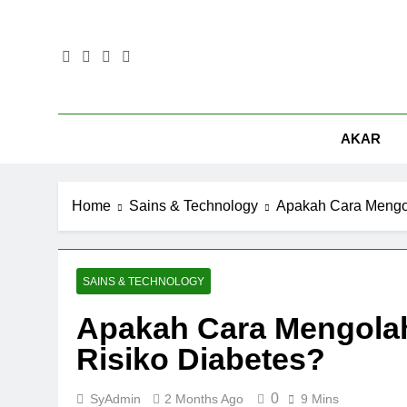
Skip
to
content
AKAR
Home
Sains & Technology
Apakah Cara Mengo
SAINS & TECHNOLOGY
Apakah Cara Mengola
Risiko Diabetes?
0
SyAdmin
2 Months Ago
9 Mins