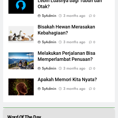
Lebih Luasnya bagi Tubuh dan
Otak?
SyAdmin
3 months ago
0
Bisakah Hewan Merasakan
Kebahagiaan?
SyAdmin
3 months ago
0
Melakukan Perjalanan Bisa
Memperlambat Penuaan?
SyAdmin
3 months ago
0
Apakah Memori Kita Nyata?
SyAdmin
3 months ago
0
Word Of The Day