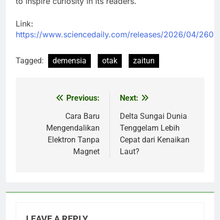
to inspire curiosity in its readers.
Link:
https://www.sciencedaily.com/releases/2026/04/260
Tagged:
demensia
otak
zaitun
Previous:
Next:
Post
navigation
Cara Baru
Delta Sungai Dunia
Mengendalikan
Tenggelam Lebih
Elektron Tanpa
Cepat dari Kenaikan
Magnet
Laut?
LEAVE A REPLY